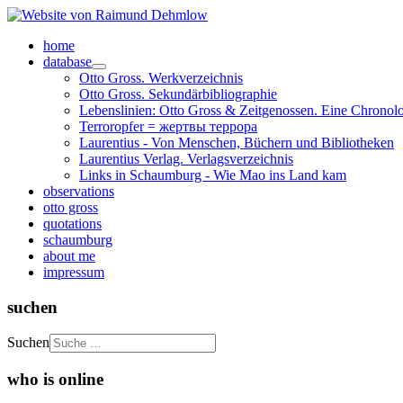
home
database
Otto Gross. Werkverzeichnis
Otto Gross. Sekundärbibliographie
Lebenslinien: Otto Gross & Zeitgenossen. Eine Chronol
Terroropfer = жертвы террора
Laurentius - Von Menschen, Büchern und Bibliotheken
Laurentius Verlag. Verlagsverzeichnis
Links in Schaumburg - Wie Mao ins Land kam
observations
otto gross
quotations
schaumburg
about me
impressum
suchen
Suchen
who is online