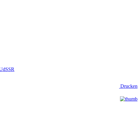
r UdSSR
Drucken