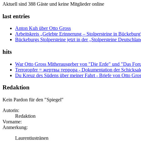
Aktuell sind 388 Gäste und keine Mitglieder online
last entries
Anton Kuh über Otto Gross
Arbeitskreis „Gelebte Erinnerung – Stolpersteine in Bückebur
Bückeburgs Stolpersteine jetzt in der „Stolpersteine Deutschl
hits
War Otto Gross Mitherausgeber von "Die Erde" und "Das For
Terroropfer = жертвы террора - Dokumentation der Schicksale
Du Kreuz des Südens über meiner Fahrt - Briefe von Otto Gro
Redaktion
Kein Pardon für den "Spiegel"
Autorin:
Redaktion
Vorname:
Anmerkung:
Laurentiustränen