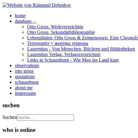
home
database
Otto Gross. Werkverzeichnis
Otto Gross. Sekundärbibliographie
Lebenslinien: Otto Gross & Zeitgenossen. Eine Chronol
Terroropfer = жертвы террора
Laurentius - Von Menschen, Büchern und Bibliotheken
Laurentius Verlag. Verlagsverzeichnis
Links in Schaumburg - Wie Mao ins Land kam
observations
otto gross
quotations
schaumburg
about me
impressum
suchen
Suchen
who is online