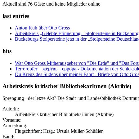
Aktuell sind 76 Gäste und keine Mitglieder online
last entries
Anton Kuh über Otto Gross
Arbeitskreis „Gelebte Erinnerung – Stolpersteine in Bückebur
Bückeburgs Stolpersteine jetzt in der „Stolpersteine Deutschl
hits
War Otto Gross Mitherausgeber von "Die Erde" und "Das For
Terroropfer = жертвы террора - Dokumentation der Schicksale
Du Kreuz des Südens über meiner Fahrt - Briefe von Otto Gro
Arbeitskreis kritischer BibliothekarInnen (Akribie)
Sprengung - der letzte Akt? Die Stadt- und Landesbibliothek Dortm
Autorin:
Arbeitskreis kritischer BibliothekarInnen (Akribie)
Vorname:
Anmerkung:
Flugschriften; Hrsg.: Ursula Müller-Schüßler
Band: