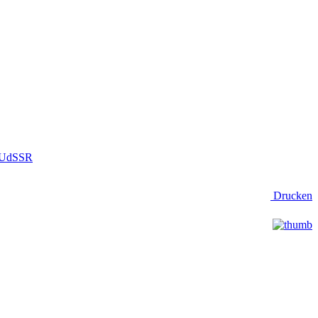
r UdSSR
Drucken