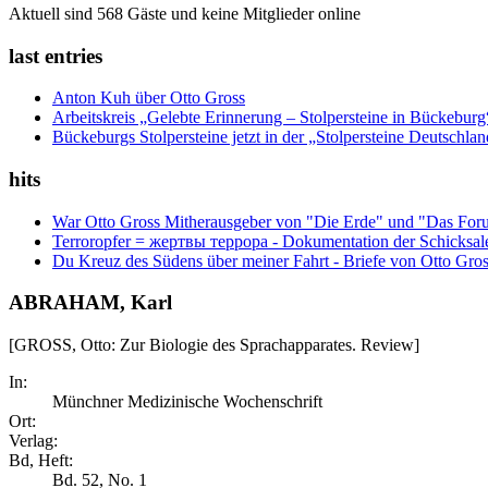
Aktuell sind 568 Gäste und keine Mitglieder online
last entries
Anton Kuh über Otto Gross
Arbeitskreis „Gelebte Erinnerung – Stolpersteine in Bückebur
Bückeburgs Stolpersteine jetzt in der „Stolpersteine Deutschl
hits
War Otto Gross Mitherausgeber von "Die Erde" und "Das For
Terroropfer = жертвы террора - Dokumentation der Schicksale
Du Kreuz des Südens über meiner Fahrt - Briefe von Otto Gro
ABRAHAM, Karl
[GROSS, Otto: Zur Biologie des Sprachapparates. Review]
In:
Münchner Medizinische Wochenschrift
Ort:
Verlag:
Bd, Heft:
Bd. 52, No. 1