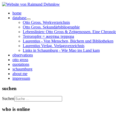
home
database
Otto Gross. Werkverzeichnis
Otto Gross. Sekundärbibliographie
Lebenslinien: Otto Gross & Zeitgenossen. Eine Chronol
Terroropfer = жертвы террора
Laurentius - Von Menschen, Büchern und Bibliotheken
Laurentius Verlag. Verlagsverzeichnis
Links in Schaumburg - Wie Mao ins Land kam
observations
otto gross
quotations
schaumburg
about me
impressum
suchen
Suchen
who is online