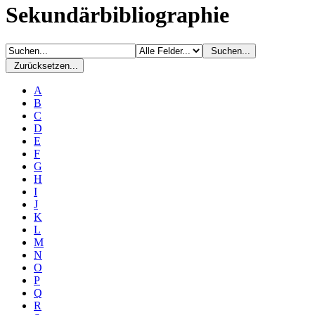
Sekundärbibliographie
Suchen...
Zurücksetzen...
A
B
C
D
E
F
G
H
I
J
K
L
M
N
O
P
Q
R