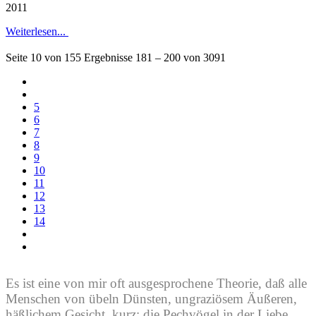
2011
Weiterlesen...
Seite 10 von 155 Ergebnisse 181 – 200 von 3091
5
6
7
8
9
10
11
12
13
14
Es ist eine von mir oft ausgesprochene Theorie, daß alle
Menschen von übeln Dünsten, ungraziösem Äußeren,
häßlichem Gesicht, kurz: die Pechvögel in der Liebe,