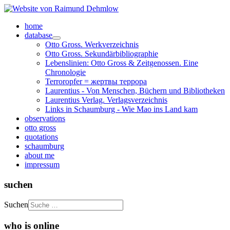
home
database
Otto Gross. Werkverzeichnis
Otto Gross. Sekundärbibliographie
Lebenslinien: Otto Gross & Zeitgenossen. Eine
Chronologie
Terroropfer = жертвы террора
Laurentius - Von Menschen, Büchern und Bibliotheken
Laurentius Verlag. Verlagsverzeichnis
Links in Schaumburg - Wie Mao ins Land kam
observations
otto gross
quotations
schaumburg
about me
impressum
suchen
Suchen
who is online