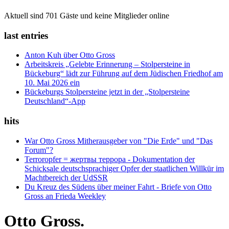
Aktuell sind 701 Gäste und keine Mitglieder online
last entries
Anton Kuh über Otto Gross
Arbeitskreis „Gelebte Erinnerung – Stolpersteine in
Bückeburg“ lädt zur Führung auf dem Jüdischen Friedhof am
10. Mai 2026 ein
Bückeburgs Stolpersteine jetzt in der „Stolpersteine
Deutschland“-App
hits
War Otto Gross Mitherausgeber von "Die Erde" und "Das
Forum"?
Terroropfer = жертвы террора - Dokumentation der
Schicksale deutschsprachiger Opfer der staatlichen Willkür im
Machtbereich der UdSSR
Du Kreuz des Südens über meiner Fahrt - Briefe von Otto
Gross an Frieda Weekley
Otto Gross.