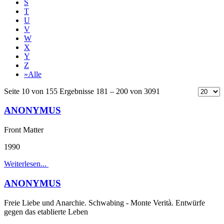
S
T
U
V
W
X
Y
Z
»Alle
Seite 10 von 155 Ergebnisse 181 – 200 von 3091
ANONYMUS
Front Matter
1990
Weiterlesen...
ANONYMUS
Freie Liebe und Anarchie. Schwabing - Monte Verità. Entwürfe
gegen das etablierte Leben