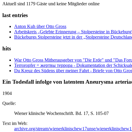
Aktuell sind 1179 Gäste und keine Mitglieder online
last entries
Anton Kuh über Otto Gross
Arbeitskreis „Gelebte Erinnerung – Stolpersteine in Bückebur
Bückeburgs Stolpersteine jetzt in der „Stolpersteine Deutschl
hits
War Otto Gross Mitherausgeber von "Die Erde" und "Das For
Terroropfer = жертвы террора - Dokumentation der Schicksale
Du Kreuz des Südens über meiner Fahrt - Briefe von Otto Gro
Ein Todesfall infolge von latentem Aneurysma arteriae
1904
Quelle:
Wiener klinische Wochenschrift. Bd. 17, S. 105-07
Text im Web:
archive.org/stream/wienerklinischew17unse/wienerklinischew1