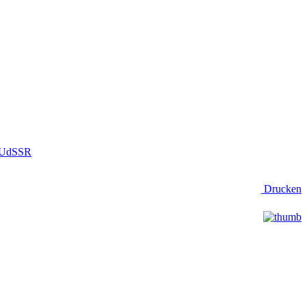
r UdSSR
Drucken