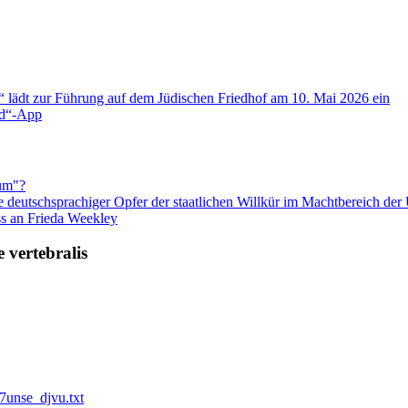
g“ lädt zur Führung auf dem Jüdischen Friedhof am 10. Mai 2026 ein
and“-App
um"?
 deutschsprachiger Opfer der staatlichen Willkür im Machtbereich de
ss an Frieda Weekley
 vertebralis
7unse_djvu.txt