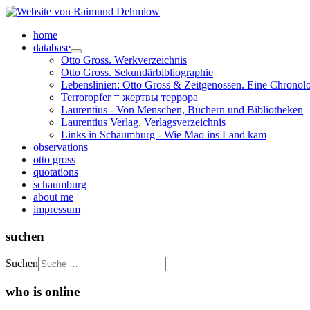
home
database
Otto Gross. Werkverzeichnis
Otto Gross. Sekundärbibliographie
Lebenslinien: Otto Gross & Zeitgenossen. Eine Chronol
Terroropfer = жертвы террора
Laurentius - Von Menschen, Büchern und Bibliotheken
Laurentius Verlag. Verlagsverzeichnis
Links in Schaumburg - Wie Mao ins Land kam
observations
otto gross
quotations
schaumburg
about me
impressum
suchen
Suchen
who is online