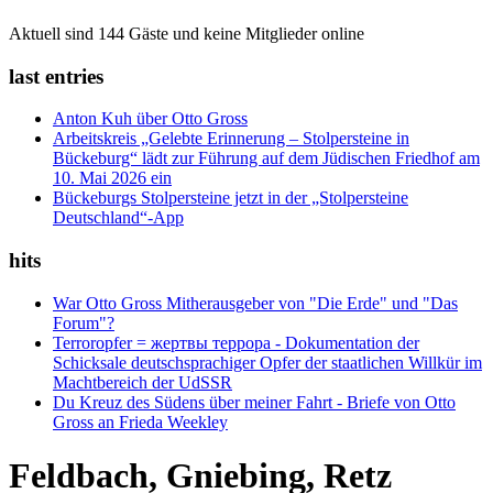
Aktuell sind 144 Gäste und keine Mitglieder online
last entries
Anton Kuh über Otto Gross
Arbeitskreis „Gelebte Erinnerung – Stolpersteine in
Bückeburg“ lädt zur Führung auf dem Jüdischen Friedhof am
10. Mai 2026 ein
Bückeburgs Stolpersteine jetzt in der „Stolpersteine
Deutschland“-App
hits
War Otto Gross Mitherausgeber von "Die Erde" und "Das
Forum"?
Terroropfer = жертвы террора - Dokumentation der
Schicksale deutschsprachiger Opfer der staatlichen Willkür im
Machtbereich der UdSSR
Du Kreuz des Südens über meiner Fahrt - Briefe von Otto
Gross an Frieda Weekley
Feldbach, Gniebing, Retz