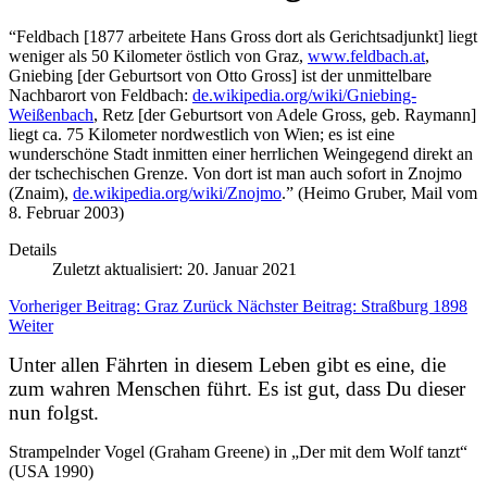
“Feldbach [1877 arbeitete Hans Gross dort als Gerichtsadjunkt] liegt
weniger als 50 Kilometer östlich von Graz,
www.feldbach.at
,
Gniebing [der Geburtsort von Otto Gross] ist der unmittelbare
Nachbarort von Feldbach:
de.wikipedia.org/wiki/Gniebing-
Weißenbach
, Retz [der Geburtsort von Adele Gross, geb. Raymann]
liegt ca. 75 Kilometer nordwestlich von Wien; es ist eine
wunderschöne Stadt inmitten einer herrlichen Weingegend direkt an
der tschechischen Grenze. Von dort ist man auch sofort in Znojmo
(Znaim),
de.wikipedia.org/wiki/Znojmo
.” (Heimo Gruber, Mail vom
8. Februar 2003)
Details
Zuletzt aktualisiert: 20. Januar 2021
Vorheriger Beitrag: Graz
Zurück
Nächster Beitrag: Straßburg 1898
Weiter
Unter allen Fährten in diesem Leben gibt es eine, die
zum wahren Menschen führt. Es ist gut, dass Du dieser
nun folgst.
Strampelnder Vogel (Graham Greene) in „Der mit dem Wolf tanzt“
(USA 1990)