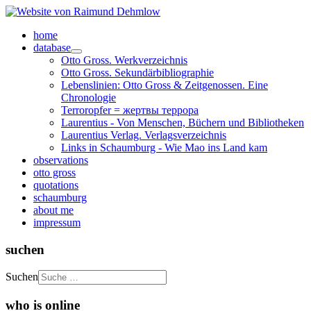
home
database
Otto Gross. Werkverzeichnis
Otto Gross. Sekundärbibliographie
Lebenslinien: Otto Gross & Zeitgenossen. Eine
Chronologie
Terroropfer = жертвы террора
Laurentius - Von Menschen, Büchern und Bibliotheken
Laurentius Verlag. Verlagsverzeichnis
Links in Schaumburg - Wie Mao ins Land kam
observations
otto gross
quotations
schaumburg
about me
impressum
suchen
Suchen
who is online