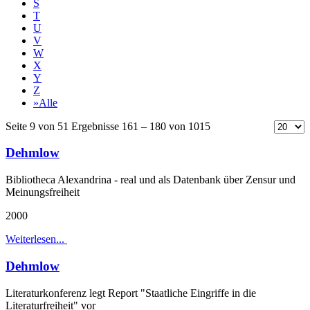
S
T
U
V
W
X
Y
Z
»Alle
Seite 9 von 51 Ergebnisse 161 – 180 von 1015
Dehmlow
Bibliotheca Alexandrina - real und als Datenbank über Zensur und
Meinungsfreiheit
2000
Weiterlesen...
Dehmlow
Literaturkonferenz legt Report "Staatliche Eingriffe in die
Literaturfreiheit" vor