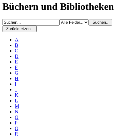
Büchern und Bibliotheken
Suchen...
Zurücksetzen...
A
B
C
D
E
F
G
H
I
J
K
L
M
N
O
P
Q
R