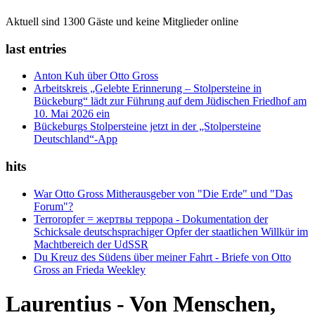
Aktuell sind 1300 Gäste und keine Mitglieder online
last entries
Anton Kuh über Otto Gross
Arbeitskreis „Gelebte Erinnerung – Stolpersteine in
Bückeburg“ lädt zur Führung auf dem Jüdischen Friedhof am
10. Mai 2026 ein
Bückeburgs Stolpersteine jetzt in der „Stolpersteine
Deutschland“-App
hits
War Otto Gross Mitherausgeber von "Die Erde" und "Das
Forum"?
Terroropfer = жертвы террора - Dokumentation der
Schicksale deutschsprachiger Opfer der staatlichen Willkür im
Machtbereich der UdSSR
Du Kreuz des Südens über meiner Fahrt - Briefe von Otto
Gross an Frieda Weekley
Laurentius - Von Menschen,