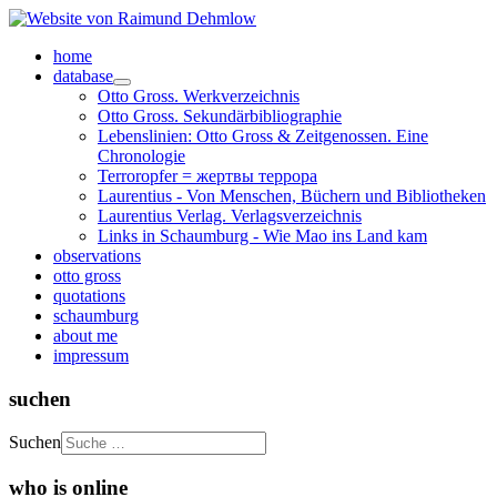
home
database
Otto Gross. Werkverzeichnis
Otto Gross. Sekundärbibliographie
Lebenslinien: Otto Gross & Zeitgenossen. Eine
Chronologie
Terroropfer = жертвы террора
Laurentius - Von Menschen, Büchern und Bibliotheken
Laurentius Verlag. Verlagsverzeichnis
Links in Schaumburg - Wie Mao ins Land kam
observations
otto gross
quotations
schaumburg
about me
impressum
suchen
Suchen
who is online