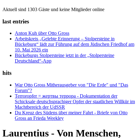
Aktuell sind 1303 Gäste und keine Mitglieder online
last entries
Anton Kuh über Otto Gross
Arbeitskreis „Gelebte Erinnerung – Stolpersteine in
Bückeburg“ lädt zur Führung auf dem Jüdischen Friedhof am
10. Mai 2026 ein
Bückeburgs Stolpersteine jetzt in der „Stolpersteine
Deutschland“-App
hits
War Otto Gross Mitherausgeber von "Die Erde" und "Das
Forum"?
Terroropfer = жертвы террора - Dokumentation der
Schicksale deutschsprachiger Opfer der staatlichen Willkür im
Machtbereich der UdSSR
Du Kreuz des Südens über meiner Fahrt - Briefe von Otto
Gross an Frieda Weekley
Laurentius - Von Menschen,