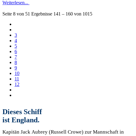
Weiterlesen...
Seite 8 von 51 Ergebnisse 141 – 160 von 1015
3
4
5
6
7
8
9
10
11
12
Dieses Schiff
ist England.
Kapitän Jack Aubrey (Russell Crowe) zur Mannschaft in