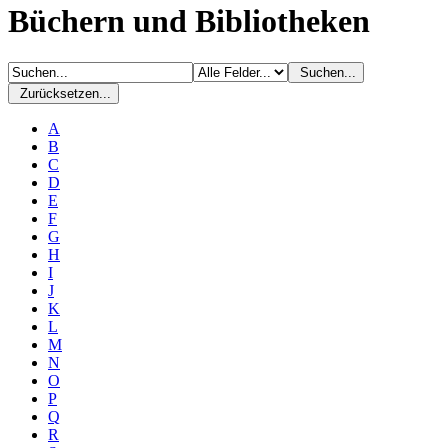
Büchern und Bibliotheken
Suchen...
Zurücksetzen...
A
B
C
D
E
F
G
H
I
J
K
L
M
N
O
P
Q
R