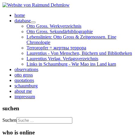
home
database
Otto Gross. Werkverzeichnis
Otto Gross. Sekundärbibliographie
Lebenslinien: Otto Gross & Zeitgenossen. Eine
Chronologie
Terroropfer = жертвы террора
Laurentius - Von Menschen, Büchern und Bibliotheken
Laurentius Verlag. Verlagsverzeichnis
Links in Schaumburg - Wie Mao ins Land kam
observations
otto gross
quotations
schaumburg
about me
impressum
suchen
Suchen
who is online